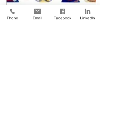
Phone
Email
Facebook
LinkedIn
31 mai 2022
∙
1
min
La faculté d'attention
En Kinésiologie, nous
accordons de
l'importance aux
exercices pouvant être
refaits à la maison
après une séance afin
d'ancrer durablement...
58
0
Voir plus