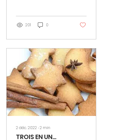
naturel vers la santé et
une technique...
201
0
2 déc. 2022
∙
2
min
TROIS EN UN...