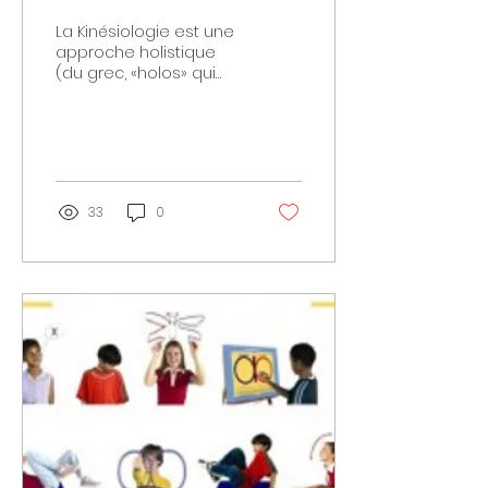
La Kinésiologie est une
approche holistique
(du grec, «holos» qui
signifie totalité, l’entier.
L'approche holistique
consiste donc à...
33
0