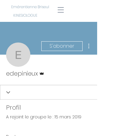
Emérentienne Briseul
KINESIOLOGUE
Plus d'actions
S'abonner
edepinieux
Administrateur
edepinieux
Profil
A rejoint le groupe le : 15 mars 2019