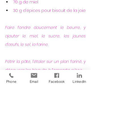
70 g de miel
30 g d’épices pour biscuit de la joie
Faire fondre doucement le beurre, y 
ajouter le miel, le sucre, les jaunes 
d’œufs, le sel, la farine.
Pétrir la pâte, l’étaler sur un plan fariné, y 
découper les biscuits à l’emporte pièce.
Cuire 10 à 12 mn en surveillant afin de ne 
Phone
Email
Facebook
LinkedIn
pas trop cuire.
Voir tout
Posts récents