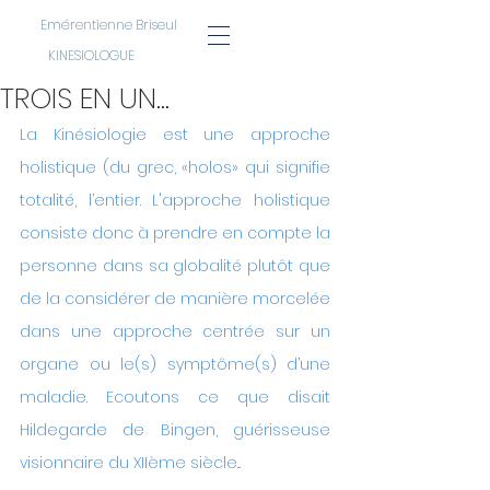
Emérentienne Briseul
KINESIOLOGUE
TROIS EN UN...
La Kinésiologie est une approche 
holistique (du grec, «holos» qui signifie 
totalité, l’entier. L'approche holistique 
consiste donc à prendre en compte la 
personne dans sa globalité plutôt que 
de la considérer de manière morcelée 
dans une approche centrée sur un 
organe ou le(s) symptôme(s) d’une 
maladie. Ecoutons ce que disait 
Hildegarde de Bingen, guérisseuse 
visionnaire du XIIème siècle...